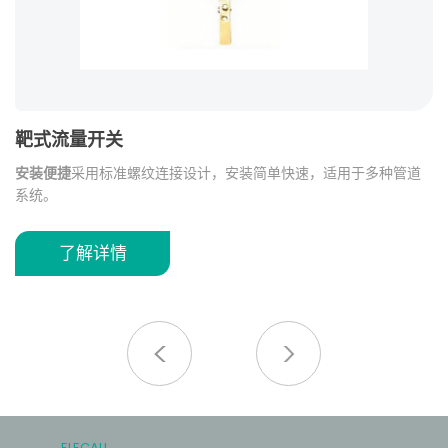
靶式流量开关
全
显
安装便捷
采用标准螺纹连接设计，安装简单快速，适用于多种管道
该
系统。
足
求定
安全可靠
结构设计稳定，运行性能可靠，可长期保持良好的检测效
无
果。
不
了解详情
蚀
优质材质
采用耐用塑料底座与黄铜螺纹接口，具有良好的耐腐蚀性
不
适
和机械强度。
对
力
于
多规格适配
提供 1/2 英寸、3/4 英寸、1 英寸等多种接口规格，满足
不同管路安装需求。
广泛应用
适用于水处理、暖通空调（HVAC）、泵组控制、工业管
路等流量监测场景。