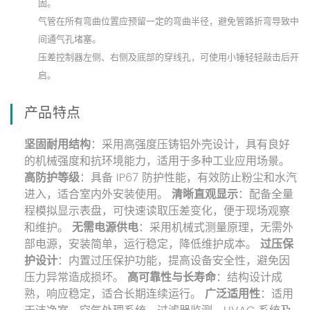
固。
气管在所有弯曲位置应预留一定的弯曲半径，避免管路折弯导致中
间通气孔堵塞。
压差控制器左侧、右侧及底部的穿线孔，可使用小锤轻轻敲击后开
启。
产品特点
坚固耐用结构
：采用高强度压铸铝外壳设计，具有良好
的机械强度和抗环境能力，适用于多种工业应用场景。
高防护等级
：具备 IP67 防护性能，有效防止粉尘和水汽
进入，适合室内外安装使用。
清晰直观显示
：配备全量
程模拟显示表盘，可快速读取压差变化，便于现场观察
和维护。
无需电源供电
：采用机械式测量原理，无需外
部电源，安装简单，运行稳定，降低维护成本。
过压保
护设计
：内置过压保护功能，提高设备安全性，避免因
压力异常造成损坏。
高可靠性与长寿命
：结构设计成
熟，响应稳定，适合长期连续运行。
广泛适用性
：适用