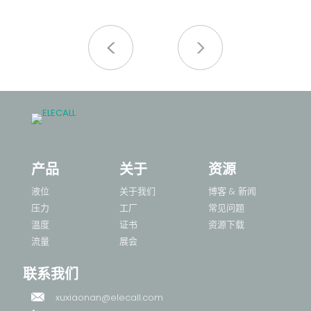
耐用型工业设计
结构简单，无需外部供电，安装维护方便，适用于
多
长期连续运行场景。
不
广
路
产品
关于
资源
液位
关于我们
博客 & 新闻
压力
工厂
常见问题
温度
证书
资源下载
流量
展会
联系我们
xuxiaonan@elecall.com