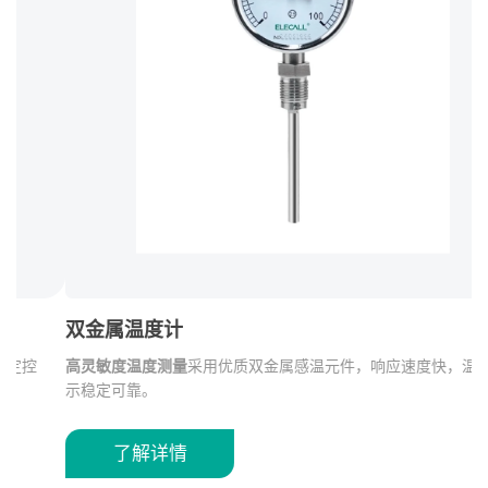
双金属温度计
高灵敏度温度测量
采用优质双金属感温元件，响应速度快，温度显
安
示稳定可靠。
系
压
宽温度测量范围
支持
-40~600℃
温度测量范围，可根据应用需求定
安
制，适用于多种工业环境。
果
了解详情
业
优异的耐腐蚀性能
保护管采用
304不锈钢材质
，具有良好的耐腐蚀
优
性和机械强度，适用于复杂工况。
和