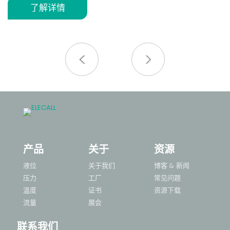
果。
不
了解详情
蚀
优质材质
采用耐用塑料底座与黄铜螺纹接口，具有良好的耐腐蚀性
不
适
和机械强度。
对
力
于
多规格适配
提供 1/2 英寸、3/4 英寸、1 英寸等多种接口规格，满足
不同管路安装需求。
广泛应用
适用于水处理、暖通空调（HVAC）、泵组控制、工业管
路等流量监测场景。
产品
关于
资源
液位
关于我们
博客 & 新闻
压力
工厂
常见问题
温度
证书
资源下载
流量
展会
联系我们