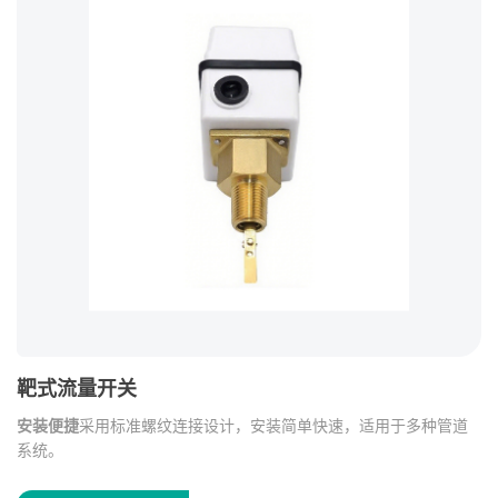
靶式流量开关
全
显
安装便捷
采用标准螺纹连接设计，安装简单快速，适用于多种管道
该
系统。
足
求定
安全可靠
结构设计稳定，运行性能可靠，可长期保持良好的检测效
无