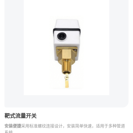
靶式流量开关
全
显
安装便捷
采用标准螺纹连接设计，安装简单快速，适用于多种管道
该
系统。
足