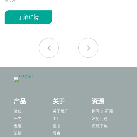
求定
安全可靠
结构设计稳定，运行性能可靠，可长期保持良好的检测效
无
果。
不
了解详情
蚀
优质材质
采用耐用塑料底座与黄铜螺纹接口，具有良好的耐腐蚀性
不
适
和机械强度。
对
力
于
多规格适配
提供 1/2 英寸、3/4 英寸、1 英寸等多种接口规格，满足
不同管路安装需求。
广泛应用
适用于水处理、暖通空调（HVAC）、泵组控制、工业管
路等流量监测场景。
产品
关于
资源
液位
关于我们
博客 & 新闻
压力
工厂
常见问题
温度
证书
资源下载
流量
展会