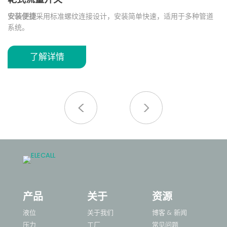
显
安装便捷
采用标准螺纹连接设计，安装简单快速，适用于多种管道
该
系统。
足
求定
安全可靠
结构设计稳定，运行性能可靠，可长期保持良好的检测效
无
果。
不
了解详情
蚀
优质材质
采用耐用塑料底座与黄铜螺纹接口，具有良好的耐腐蚀性
不
适
和机械强度。
对
力
于
多规格适配
提供 1/2 英寸、3/4 英寸、1 英寸等多种接口规格，满足
不同管路安装需求。
广泛应用
适用于水处理、暖通空调（HVAC）、泵组控制、工业管
路等流量监测场景。
产品
关于
资源
液位
关于我们
博客 & 新闻
压力
工厂
常见问题