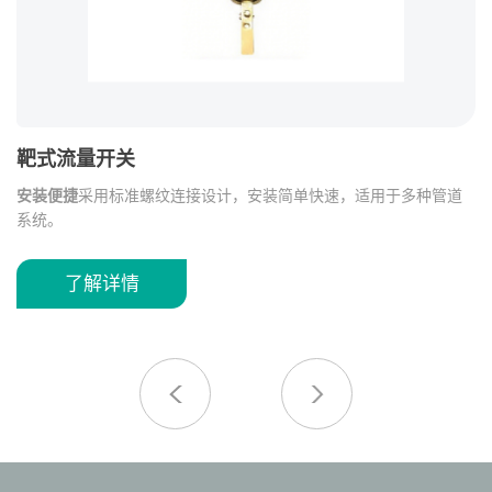
靶式流量开关
全
显
安装便捷
采用标准螺纹连接设计，安装简单快速，适用于多种管道
该
系统。
足
求定
安全可靠
结构设计稳定，运行性能可靠，可长期保持良好的检测效
无
果。
不
了解详情
蚀
优质材质
采用耐用塑料底座与黄铜螺纹接口，具有良好的耐腐蚀性
不
适
和机械强度。
对
力
于
多规格适配
提供 1/2 英寸、3/4 英寸、1 英寸等多种接口规格，满足
不同管路安装需求。
广泛应用
适用于水处理、暖通空调（HVAC）、泵组控制、工业管
路等流量监测场景。