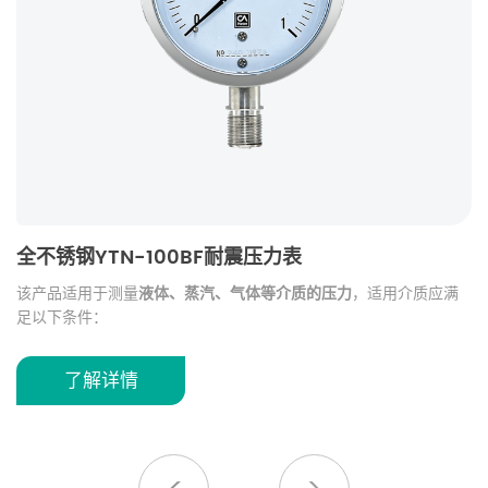
全不锈钢YTN-100BF耐震压力表
EM
该产品适用于测量
液体、蒸汽、气体等介质的压力
，适用介质应满
高精
足以下条件：
支持
无爆炸危险
适用
不易结晶
响应
了解详情
不产生凝固
适用于工业现场中对一般性介质压力进行测量，广泛应用于
设备压
对铜及铜铝合金无腐蚀性
力监测、管道系统、流体控制系统等场景
。