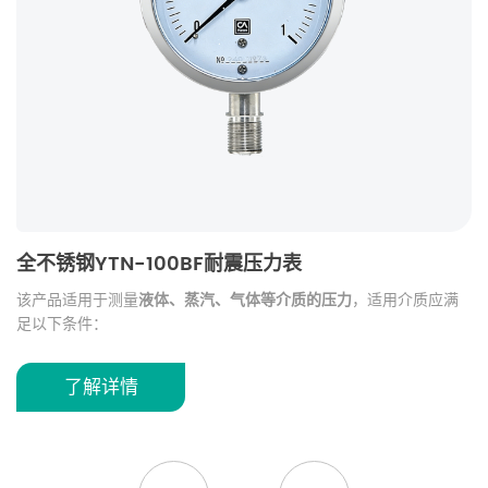
全不锈钢YTN-100BF耐震压力表
E
道
该产品适用于测量
液体、蒸汽、气体等介质的压力
，适用介质应满
高
足以下条件：
支
效
无爆炸危险
适
不易结晶
响
了解详情
性
不产生凝固
适用于工业现场中对一般性介质压力进行测量，广泛应用于
设备压
对铜及铜铝合金无腐蚀性
力监测、管道系统、流体控制系统等场景
。
满足