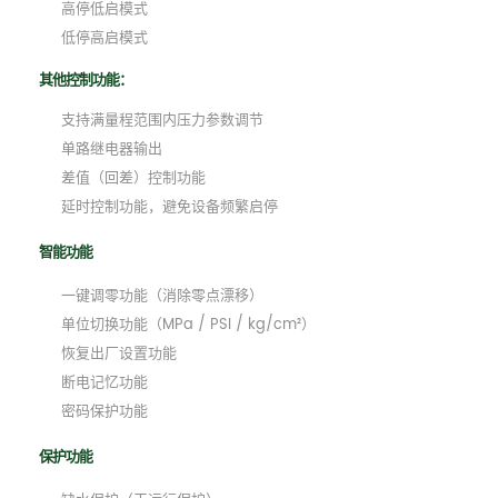
高停低启模式
低停高启模式
其他控制功能：
支持满量程范围内压力参数调节
单路继电器输出
差值（回差）控制功能
延时控制功能，避免设备频繁启停
智能功能
一键调零功能（消除零点漂移）
单位切换功能（MPa / PSI / kg/cm²）
恢复出厂设置功能
断电记忆功能
密码保护功能
保护功能