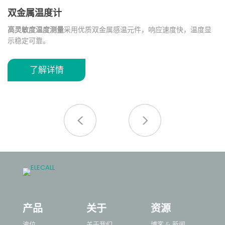
双金属温度计
高灵敏度温度测量
采用优质双金属感温元件，响应速度快，温度显
安
示稳定可靠。
系
压
宽温度测量范围
支持
-40~600℃
温度测量范围，可根据应用需求定
安
制，适用于多种工业环境。
果
了解详情
业
优异的耐腐蚀性能
保护管采用
304不锈钢材质
，具有良好的耐腐蚀
优
性和机械强度，适用于复杂工况。
和
耐用型工业设计
结构简单，无需外部供电，安装维护方便，适用于
多
长期连续运行场景。
不
广
路
产品
关于
资源
液位
关于我们
博客 & 新闻