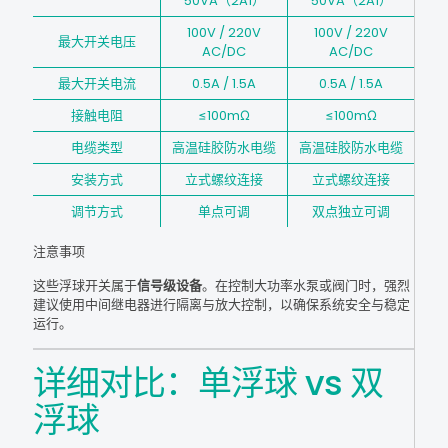
50VA（2A1）
50VA（2A1）
100V / 220V
100V / 220V
最大开关电压
AC/DC
AC/DC
最大开关电流
0.5A / 1.5A
0.5A / 1.5A
接触电阻
≤100mΩ
≤100mΩ
电缆类型
高温硅胶防水电缆
高温硅胶防水电缆
安装方式
立式螺纹连接
立式螺纹连接
调节方式
单点可调
双点独立可调
注意事项
这些浮球开关属于
信号级设备
。在控制大功率水泵或阀门时，强烈
建议使用中间继电器进行隔离与放大控制，以确保系统安全与稳定
运行。
详细对比：单浮球 vs 双
浮球