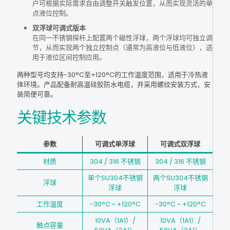
户可根据实际需求自由调整开关触发位置，从而实现灵活的单
点液位控制。
双浮球可调式版本
在同一不锈钢探杆上配置两个磁性浮球，两个浮球均可独立调
节，从而实现两个独立控制点（通常为高液位与低液位），适
用于液位区间控制应用。
两种型号均支持-30°C至+120°C的工作温度范围，适用于冷热液
体环境。产品配备耐高温硅胶防水电缆，并采用螺纹安装方式，安
装简便可靠。
关键技术参数
参数
可调式单浮球
可调式双浮球
材质
304 / 316 不锈钢
304 / 316 不锈钢
单个SU304不锈钢
两个SU304不锈钢
浮球
浮球
浮球
工作温度
-30°C ~ +120°C
-30°C ~ +120°C
10VA（1A1）/
10VA（1A1）/
触点容量